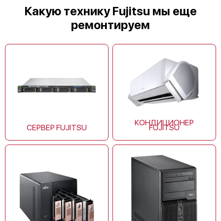
Какую технику Fujitsu мы еще
ремонтируем
Fujitsu ASYG12KMCC
КОНДИЦИОНЕР
СЕРВЕР FUJITSU
FUJITSU
Fujitsu ASYG24KMTB
Fujitsu ASYG09KETA