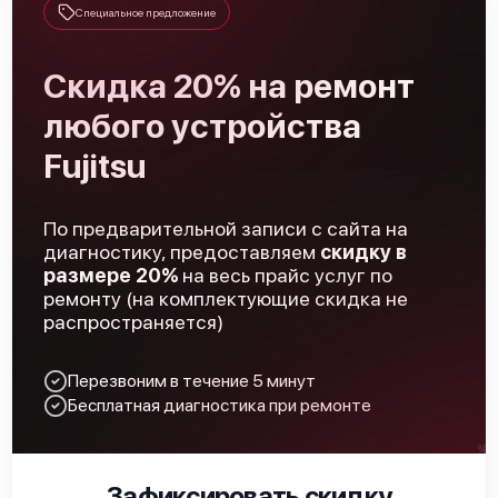
Специальное предложение
Скидка 20% на ремонт
Fujitsu ABYG36KRTA
любого устройства
Fujitsu
По предварительной записи с сайта на
диагностику, предоставляем
скидку в
Fujitsu AUXG30KRLB
размере 20%
на весь прайс услуг по
ремонту (на комплектующие скидка не
распространяется)
Перезвоним в течение 5 минут
Бесплатная диагностика при ремонте
Fujitsu AUXG36KRLB
Зафиксировать скидку