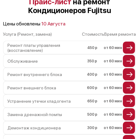
Прайс-лист
на ремонт
Кондиционеров Fujitsu
Цены обновлены
10 Августа
Услуга (Ремонт, замена)
Стоимость
Время ремонта
Ремонт платы управления
450 р
от 60 мин
(восстановление)
Обслуживание
350 р
от 60 мин
Ремонт внутреннего блока
400 р
от 60 мин
Ремонт внешнего блока
600 р
от 60 мин
Устранение утечки хладогента
650 р
от 60 мин
Замена дренажной помпы
500 р
от 60 мин
Демонтаж кондиционера
300 р
от 60 мин